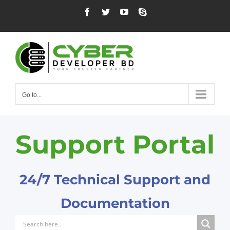
Skip
Facebook
Twitter
YouTube
Skype
to
content
Go to...
Support Portal
24/7 Technical Support and
Documentation